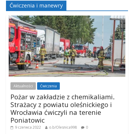
Ćwiczenia i manewry
Aktualności
Ćwiczenia
Pożar w zakładzie z chemikaliami.
Strażacy z powiatu oleśnickiego i
Wrocławia ćwiczyli na terenie
Poniatowic
9 czerwca 2022
o.b/Olesnica998
0