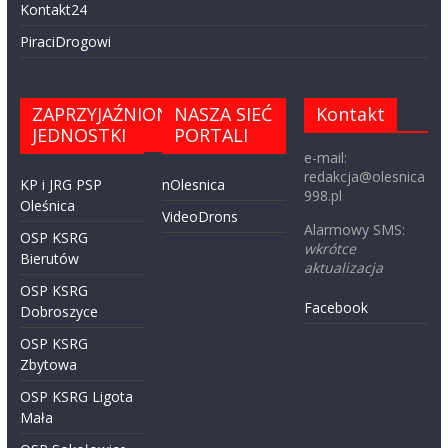
Kontakt24
PiraciDrogowi
ZAPRZYJAŹNIONE
NASZA SIEĆ
Kontakt
JEDNOSTKI
PORTALI
e-mail:
redakcja@olesnica
KP i JRG PSP
nOlesnica
998.pl
Oleśnica
VideoDrons
Alarmowy SMS:
OSP KSRG
wkrótce
Bierutów
aktualizacja
OSP KSRG
Facebook
Dobroszyce
OSP KSRG
Zbytowa
OSP KSRG Ligota
Mała