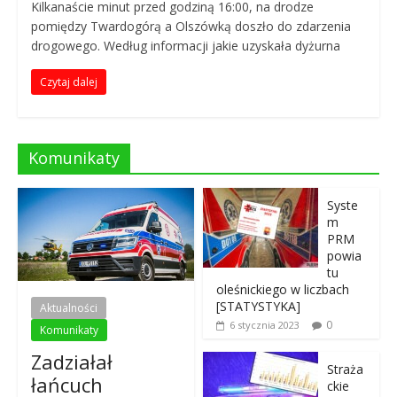
Kilkanaście minut przed godziną 16:00, na drodze
n
pomiędzy Twardogórą a Olszówką doszło do zdarzenia
y
drogowego. Według informacji jakie uzyskała dyżurna
P
o
Czytaj dalej
r
t
a
Komunikaty
l
R
a
Syste
m
t
PRM
o
powia
w
tu
oleśnickiego w liczbach
n
[STATYSTYKA]
Aktualności
i
0
6 stycznia 2023
Komunikaty
c
z
Zadziałał
Straża
y
łańcuch
ckie