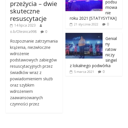
przeżycia – dwie
podsu
mowa
skuteczne
nie
resuscytacje
roku 2021 [STATYSYTKA]
0
21 stycznia 2022
14 lipca 2023
o.b/Olesnica998
0
Genial
Rozpoznanie zatrzymania
ny
krążenia, niezwłoczne
ratow
wdrożenie
niczy
podstawowych zabiegów
singiel
z lokalnego podwórka
resuscytacyjnych przez
0
5 marca 2021
świadków wraz z
powiadomieniem służb
oraz szybkim
wdrożeniem
zaawansowanych
czynności przez