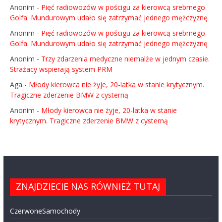
Anonim
-
Pięć radiowozów w pościgu za kierowcą srebrnego
Golfa. Mundurowym udało się zatrzymać jednego mężczyznę
Anonim
-
Pięć radiowozów w pościgu za kierowcą srebrnego
Golfa. Mundurowym udało się zatrzymać jednego mężczyznę
Anonim
-
Trzy zdarzenia medyczne niemalże w jednym czasie.
Strażacy wspierają system PRM
Aga
-
Młody kierowca nie żyje, 20-latka w stanie krytycznym.
Tragiczne zderzenie BMW z cysterną
Anonim
-
Młody kierowca nie żyje, 20-latka w stanie
krytycznym. Tragiczne zderzenie BMW z cysterną
ZNAJDZIECIE NAS RÓWNIEŻ TUTAJ
CzerwoneSamochody