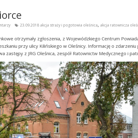
iorce
,
ntarzy
23.09.2018 akcja straży i pogotowia oleśnica
akcja ratownicza oleś
ratunkowe otrzymały zgłoszenia, z Wojewódzkiego Centrum Powia
zkaniu przy ulicy Kilińskiego w Oleśnicy. Informację o zdarzeniu p
wa zastępy z JRG Oleśnica, zespół Ratownictw Medycznego i patol 