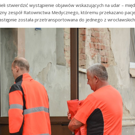
ieli stwierdzić wystąpienie objawów wskazujących na udar – międz
czny zespół Ratownictwa Medycznego, któremu przekazano pacjent
następnie została przetransportowana do jednego z wrocławskich s