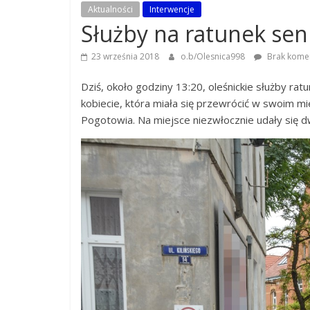
8
Aktualności
Interwencje
Służby na ratunek sen
L
o
23 września 2018
o.b/Olesnica998
Brak kome
k
Dziś, około godziny 13:20, oleśnickie służby 
a
kobiecie, która miała się przewrócić w swoim mies
l
Pogotowia. Na miejsce niezwłocznie udały się d
n
y
P
o
r
t
a
l
R
a
t
o