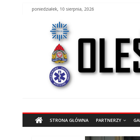
Skip
poniedziałek, 10 sierpnia, 2026
to
content
O
STRONA GŁÓWNA
PARTNERZY
GA
l