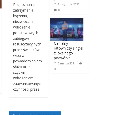
Rozpoznanie
21 stycznia 2022
0
zatrzymania
krążenia,
niezwłoczne
wdrożenie
podstawowych
zabiegów
Genialny
resuscytacyjnych
ratowniczy singiel
przez świadków
z lokalnego
wraz z
podwórka
powiadomieniem
5 marca 2021
służb oraz
0
szybkim
wdrożeniem
zaawansowanych
czynności przez