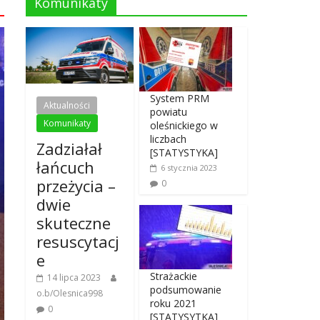
Komunikaty
System PRM
Aktualności
powiatu
Komunikaty
oleśnickiego w
liczbach
Zadziałał
[STATYSTYKA]
łańcuch
6 stycznia 2023
przeżycia –
0
dwie
skuteczne
resuscytacj
e
Strażackie
14 lipca 2023
podsumowanie
o.b/Olesnica998
roku 2021
0
[STATYSYTKA]