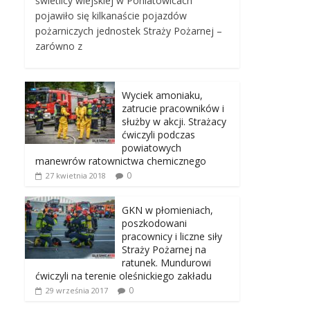
świetlicy wiejskiej w Poniatowicach
pojawiło się kilkanaście pojazdów
pożarniczych jednostek Straży Pożarnej –
zarówno z
Wyciek amoniaku,
zatrucie pracowników i
służby w akcji. Strażacy
ćwiczyli podczas
powiatowych
manewrów ratownictwa chemicznego
0
27 kwietnia 2018
GKN w płomieniach,
poszkodowani
pracownicy i liczne siły
Straży Pożarnej na
ratunek. Mundurowi
ćwiczyli na terenie oleśnickiego zakładu
0
29 września 2017