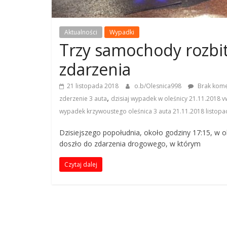
8
L
Aktualności
Wypadki
o
Trzy samochody rozbi
k
zdarzenia
a
l
21 listopada 2018
o.b/Olesnica998
Brak kome
n
,
zderzenie 3 auta
dzisiaj wypadek w oleśnicy 21.11.2018 vw
y
wypadek krzywoustego oleśnica 3 auta 21.11.2018 listopa
P
o
Dzisiejszego popołudnia, około godziny 17:15, w o
r
doszło do zdarzenia drogowego, w którym
t
a
Czytaj dalej
l
R
a
t
o