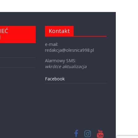
IEĆ
Kontakt
I
e-mail:
redakcja@olesnica998.pl
Alarmowy SMS:
wkrótce aktualizacja
Facebook