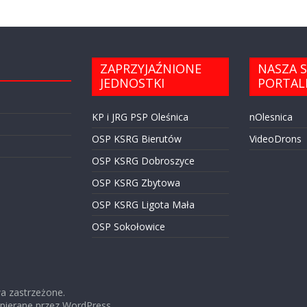
ZAPRZYJAŹNIONE
NASZA S
JEDNOSTKI
PORTAL
KP i JRG PSP Oleśnica
nOlesnica
OSP KSRG Bierutów
VideoDrons
OSP KSRG Dobroszyce
OSP KSRG Zbytowa
OSP KSRG Ligota Mała
OSP Sokołowice
wa zastrzeżone.
spierane przez
WordPress