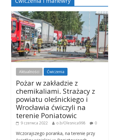
Ćwiczenia i manewry
Aktualności
Ćwiczenia
Pożar w zakładzie z
chemikaliami. Strażacy z
powiatu oleśnickiego i
Wrocławia ćwiczyli na
terenie Poniatowic
9 czerwca 2022
o.b/Olesnica998
0
Wczorajszego poranka, na terenie przy