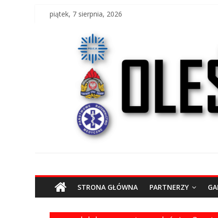
Skip
piątek, 7 sierpnia, 2026
to
content
O
STRONA GŁÓWNA
PARTNERZY
GA
l