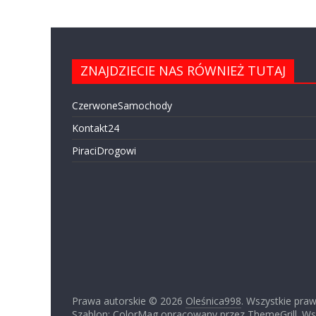
ZNAJDZIECIE NAS RÓWNIEŻ TUTAJ
CzerwoneSamochody
Kontakt24
PiraciDrogowi
Prawa autorskie © 2026
Oleśnica998
. Wszystkie pra
Szablon: ColorMag opracowany przez
ThemeGrill
. W