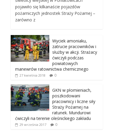
świetlicy wiejskiej w Poniatowicach
pojawiło się kilkanaście pojazdów
pożarniczych jednostek Straży Pożarnej –
zarówno z
Wyciek amoniaku,
zatrucie pracowników i
służby w akcji. Strażacy
ćwiczyli podczas
powiatowych
manewrów ratownictwa chemicznego
0
27 kwietnia 2018
GKN w płomieniach,
poszkodowani
pracownicy i liczne siły
Straży Pożarnej na
ratunek. Mundurowi
ćwiczyli na terenie oleśnickiego zakładu
0
29 września 2017