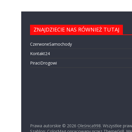
ZNAJDZIECIE NAS RÓWNIEŻ TUTAJ
CzerwoneSamochody
Kontakt24
PiraciDrogowi
Prawa autorskie © 2026
Oleśnica998
. Wszystkie pra
Szablon: ColorMag opracowany przez
ThemeGrill
. W