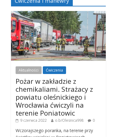
Ćwiczenia i manewry
Aktualności
Ćwiczenia
Pożar w zakładzie z
chemikaliami. Strażacy z
powiatu oleśnickiego i
Wrocławia ćwiczyli na
terenie Poniatowic
9 czerwca 2022
o.b/Olesnica998
0
Wczorajszego poranka, na terenie przy