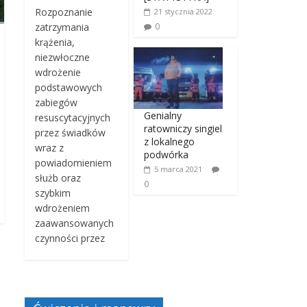
Rozpoznanie
21 stycznia 2022
0
zatrzymania
krążenia,
niezwłoczne
wdrożenie
podstawowych
zabiegów
Genialny
resuscytacyjnych
ratowniczy singiel
przez świadków
z lokalnego
wraz z
podwórka
powiadomieniem
5 marca 2021
służb oraz
0
szybkim
wdrożeniem
zaawansowanych
czynności przez