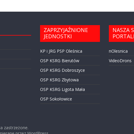
ZAPRZYJAŹNIONE
NASZA S
JEDNOSTKI
PORTAL
KP i JRG PSP Oleśnica
nOlesnica
OSP KSRG Bierutów
VideoDrons
OSP KSRG Dobroszyce
OSP KSRG Zbytowa
OSP KSRG Ligota Mała
OSP Sokołowice
wa zastrzeżone.
spierane przez
WordPress