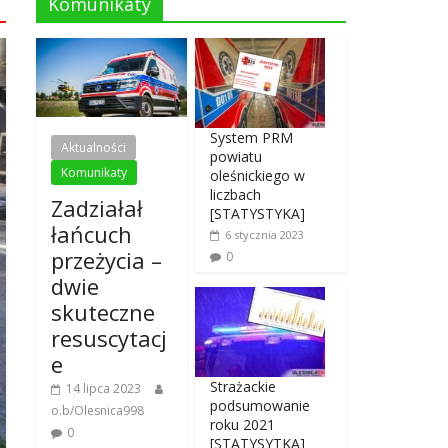
Komunikaty
System PRM
Aktualności
powiatu
Komunikaty
oleśnickiego w
liczbach
Zadziałał
[STATYSTYKA]
łańcuch
6 stycznia 2023
przeżycia –
0
dwie
skuteczne
resuscytacj
e
Strażackie
14 lipca 2023
podsumowanie
o.b/Olesnica998
roku 2021
0
[STATYSYTKA]