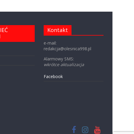
IEĆ
Kontakt
I
e-mail:
redakcja@olesnica998.pl
Alarmowy SMS:
wkrótce aktualizacja
Facebook