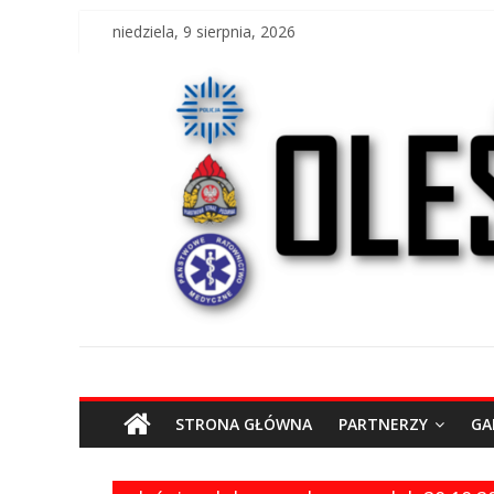
Skip
niedziela, 9 sierpnia, 2026
to
content
O
STRONA GŁÓWNA
PARTNERZY
GA
l