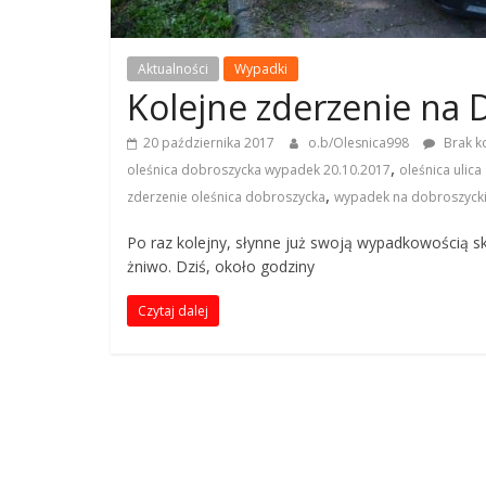
8
L
Aktualności
Wypadki
o
Kolejne zderzenie na 
k
a
20 października 2017
o.b/Olesnica998
Brak k
l
,
oleśnica dobroszycka wypadek 20.10.2017
oleśnica ulic
n
,
zderzenie oleśnica dobroszycka
wypadek na dobroszycki
y
P
Po raz kolejny, słynne już swoją wypadkowością sk
o
żniwo. Dziś, około godziny
r
Czytaj dalej
t
a
l
R
a
t
o